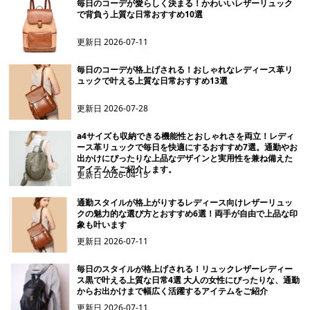
毎日のコーデが愛らしく決まる！かわいいレザーリュック
で背負う上質な日常おすすめ10選
更新日
2026-07-11
毎日のコーデが格上げされる！おしゃれなレディース革リ
ュックで叶える上質な日常おすすめ13選
更新日
2026-07-28
a4サイズも収納できる機能性とおしゃれさを両立！レディ
ース革リュックで毎日を快適にするおすすめ7選。通勤やお
出かけにぴったりな上品なデザインと実用性を兼ね備えた
アイテムをご紹介します。
更新日
2026-04-15
通勤スタイルが格上がりするレディース向けレザーリュッ
クの魅力的な選び方とおすすめ6選！両手が自由で上品な印
象も叶います
更新日
2026-07-11
毎日のスタイルが格上げされる！リュックレザーレディー
ス黒で叶える上質な日常4選 大人の女性にぴったりな、通勤
からお出かけまで幅広く活躍するアイテムをご紹介
更新日
2026-07-11