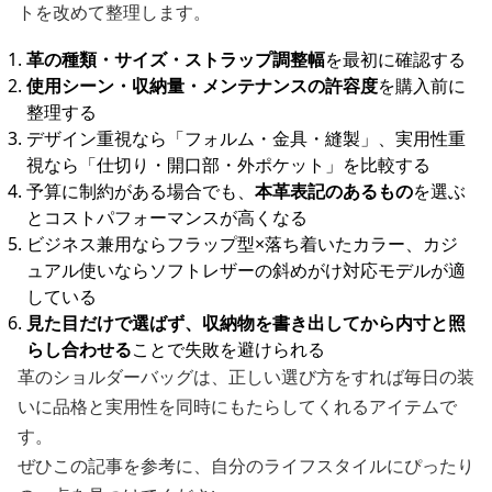
トを改めて整理します。
革の種類・サイズ・ストラップ調整幅
を最初に確認する
使用シーン・収納量・メンテナンスの許容度
を購入前に
整理する
デザイン重視なら「フォルム・金具・縫製」、実用性重
視なら「仕切り・開口部・外ポケット」を比較する
予算に制約がある場合でも、
本革表記のあるもの
を選ぶ
とコストパフォーマンスが高くなる
ビジネス兼用ならフラップ型×落ち着いたカラー、カジ
ュアル使いならソフトレザーの斜めがけ対応モデルが適
している
見た目だけで選ばず、収納物を書き出してから内寸と照
らし合わせる
ことで失敗を避けられる
革のショルダーバッグは、正しい選び方をすれば毎日の装
いに品格と実用性を同時にもたらしてくれるアイテムで
す。
ぜひこの記事を参考に、自分のライフスタイルにぴったり