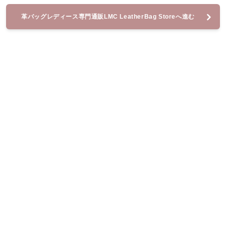
革バッグレディース専門通販LMC LeatherBag Storeへ進む