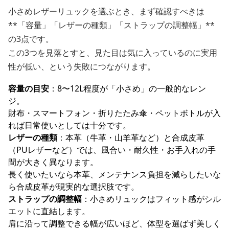
小さめレザーリュックを選ぶとき、まず確認すべきは
**「容量」「レザーの種類」「ストラップの調整幅」**
の3点です。
この3つを見落とすと、見た目は気に入っているのに実用
性が低い、という失敗につながります。
容量の目安
：8〜12L程度が「小さめ」の一般的なレン
ジ。
財布・スマートフォン・折りたたみ傘・ペットボトルが入
れば日常使いとしては十分です。
レザーの種類
：本革（牛革・山羊革など）と合成皮革
（PUレザーなど）では、風合い・耐久性・お手入れの手
間が大きく異なります。
長く使いたいなら本革、メンテナンス負担を減らしたいな
ら合成皮革が現実的な選択肢です。
ストラップの調整幅
：小さめリュックはフィット感がシル
エットに直結します。
肩に沿って調整できる幅が広いほど、体型を選ばず美しく