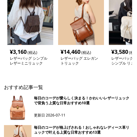
¥
3,160
¥
14,460
¥
3,580
(税込)
(税込)
(税込
レザーバッグ シンプル
レザーバッグ エレガン
レザーバッグレ
レザーミニリュック
トリュック
シンプル リュ
おすすめ記事一覧
毎日のコーデが愛らしく決まる！かわいいレザーリュック
で背負う上質な日常おすすめ10選
更新日
2026-07-11
毎日のコーデが格上げされる！おしゃれなレディース革リ
ュックで叶える上質な日常おすすめ13選