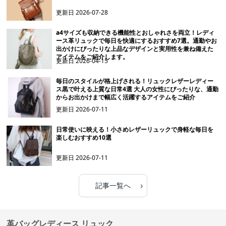
更新日
2026-07-28
a4サイズも収納できる機能性とおしゃれさを両立！レディ
ース革リュックで毎日を快適にするおすすめ7選。通勤やお
出かけにぴったりな上品なデザインと実用性を兼ね備えた
アイテムをご紹介します。
更新日
2026-04-15
毎日のスタイルが格上げされる！リュックレザーレディー
ス黒で叶える上質な日常4選 大人の女性にぴったりな、通勤
からお出かけまで幅広く活躍するアイテムをご紹介
更新日
2026-07-11
日常使いに映える！小さめレザーリュックで身軽な毎日を
楽しむおすすめ10選
更新日
2026-07-11
›
記事一覧へ
革バッグレディース リュック