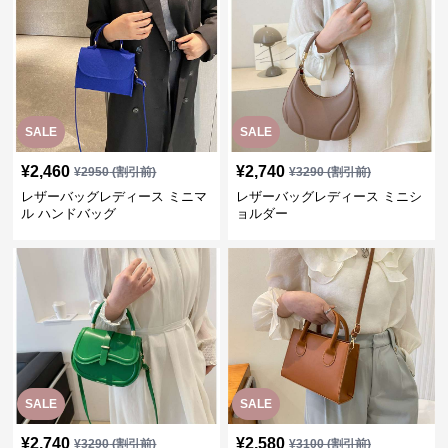
SALE
SALE
¥
2,460
¥
2,740
¥
2950
(割引前)
¥
3290
(割引前)
レザーバッグレディース ミニマ
レザーバッグレディース ミニシ
ル ハンドバッグ
ョルダー
SALE
SALE
¥
2,740
¥
2,580
¥
3290
(割引前)
¥
3100
(割引前)