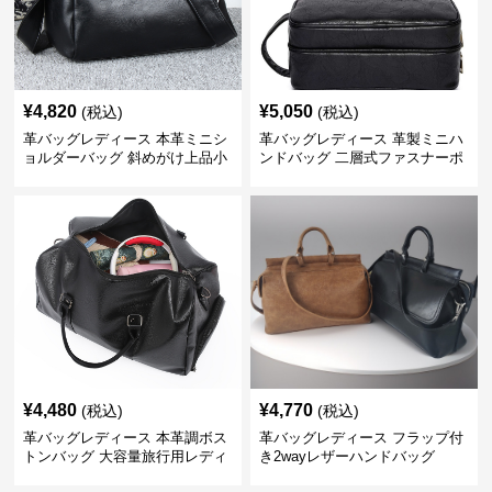
¥
4,820
¥
5,050
(税込)
(税込)
革バッグレディース 本革ミニシ
革バッグレディース 革製ミニハ
ョルダーバッグ 斜めがけ上品小
ンドバッグ 二層式ファスナーポ
型
ーチ
¥
4,480
¥
4,770
(税込)
(税込)
革バッグレディース 本革調ボス
革バッグレディース フラップ付
トンバッグ 大容量旅行用レディ
き2wayレザーハンドバッグ
ース鞄