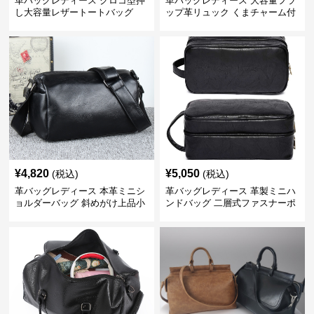
革バッグレディース クロコ型押
革バッグレディース 大容量フラ
し大容量レザートートバッグ
ップ革リュック くまチャーム付
き
¥
4,820
¥
5,050
(税込)
(税込)
革バッグレディース 本革ミニシ
革バッグレディース 革製ミニハ
ョルダーバッグ 斜めがけ上品小
ンドバッグ 二層式ファスナーポ
型
ーチ