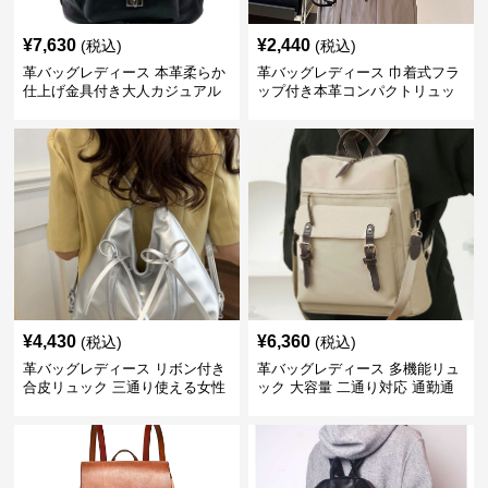
¥
7,630
¥
2,440
(税込)
(税込)
革バッグレディース 本革柔らか
革バッグレディース 巾着式フラ
仕上げ金具付き大人カジュアル
ップ付き本革コンパクトリュッ
リュック
ク
¥
4,430
¥
6,360
(税込)
(税込)
革バッグレディース リボン付き
革バッグレディース 多機能リュ
合皮リュック 三通り使える女性
ック 大容量 二通り対応 通勤通
用鞄
学用