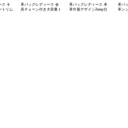
ス キ
革バッグレディース 金
革バッグレディース 本
革バ
ートリム
具チェーン付き大容量ト
革巾着デザイン2way仕
革シ
トバッグ
ート
様トートバッグ
型大