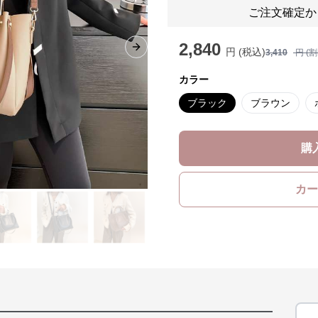
ご注文確定か
2,840
円 (税込)
Next slide
3,410
円 (
カラー
ブラック
ブラウン
購
カー