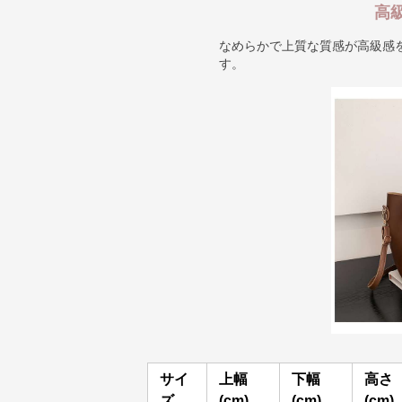
高
なめらかで上質な質感が高級感
す。
サイ
上幅
下幅
高さ
ズ
(cm)
(cm)
(cm)