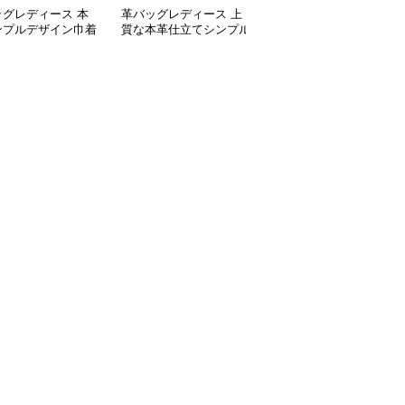
ッグレディース 本
革バッグレディース 上
革バッグレディース 上
ンプルデザイン巾着
質な本革仕立てシンプル
質本革シンプルデザイン
容量トートバッグ
大容量トートバッグ
肩掛けトートバッグ