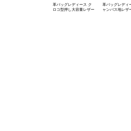
革バッグレディース ク
革バッグレディー
ロコ型押し大容量レザー
ャンバス地レザ
トートバッグ
丸金具付きトー