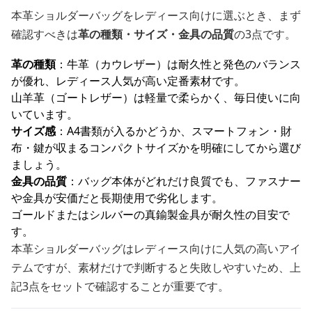
本革ショルダーバッグをレディース向けに選ぶとき、まず
確認すべきは
革の種類・サイズ・金具の品質
の3点です。
革の種類
：牛革（カウレザー）は耐久性と発色のバランス
が優れ、レディース人気が高い定番素材です。
山羊革（ゴートレザー）は軽量で柔らかく、毎日使いに向
いています。
サイズ感
：A4書類が入るかどうか、スマートフォン・財
布・鍵が収まるコンパクトサイズかを明確にしてから選び
ましょう。
金具の品質
：バッグ本体がどれだけ良質でも、ファスナー
や金具が安価だと長期使用で劣化します。
ゴールドまたはシルバーの真鍮製金具が耐久性の目安で
す。
本革ショルダーバッグはレディース向けに人気の高いアイ
テムですが、素材だけで判断すると失敗しやすいため、上
記3点をセットで確認することが重要です。