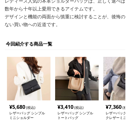
レディース人気の本革ショルダーバッグは、正しく選べば
数年から十年以上愛用できるアイテムです。
デザインと機能の両面から慎重に検討することが、後悔の
ない買い物への近道です。
今回紹介する商品一覧
¥
5,680
¥
3,410
¥
7,360
(税込)
(税込)
(税込
レザーバッグ シンプル
レザーバッグ シンプル
レザーバッグ 
ミニショルダー
トートバッグ
クレザーミニシ