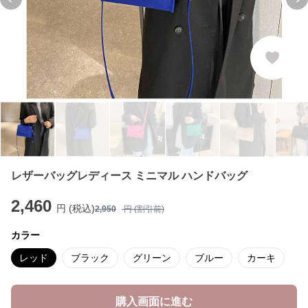
Previous slide
Ne
レザーバッグレディース ミニマル ハンドバッグ
2,460
円 (税込)
2,950
円 (割引前)
カラー
レッド
ブラック
グリーン
ブルー
カーキ
購入画面に進む