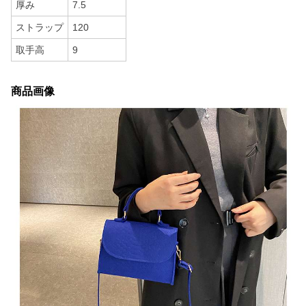
厚み
7.5
ストラップ
120
取手高
9
商品画像