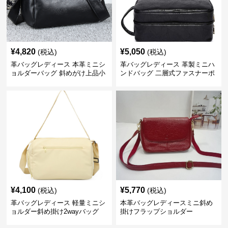
¥
4,820
¥
5,050
(税込)
(税込)
革バッグレディース 本革ミニシ
革バッグレディース 革製ミニハ
ョルダーバッグ 斜めがけ上品小
ンドバッグ 二層式ファスナーポ
型
ーチ
¥
4,100
¥
5,770
(税込)
(税込)
革バッグレディース 軽量ミニシ
本革バッグレディースミニ斜め
ョルダー斜め掛け2wayバッグ
掛けフラップショルダー