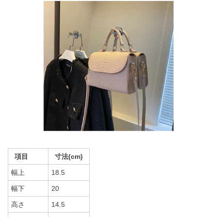
項目
寸法(cm)
幅上
18.5
幅下
20
高さ
14.5