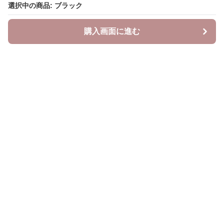
選択中の商品: ブラック
選択中の商品: ブラック
購入画面に進む
購入画面に進む
LMC LeatherBag Store
について
会社概要
利用規約