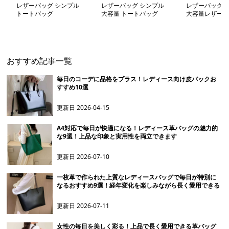
レザーバッグ シンプル
レザーバッグ シンプル
レザーバッグ 
トートバッグ
大容量 トートバッグ
大容量レザート
おすすめ記事一覧
毎日のコーデに品格をプラス！レディース向け皮バックお
すすめ10選
更新日
2026-04-15
A4対応で毎日が快適になる！レディース革バッグの魅力的
な9選！上品な印象と実用性を両立できます
更新日
2026-07-10
一枚革で作られた上質なレディースバッグで毎日が特別に
なるおすすめ9選！経年変化を楽しみながら長く愛用できる
更新日
2026-07-11
女性の毎日を美しく彩る！上品で長く愛用できる革バッグ