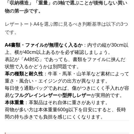
「収納構造」「重量」の3軸で選ぶことが後悔しない買い
物の第一歩です。
レザートートA4を選ぶ際に見るべき判断基準は以下の3つ
です。
A4書類・ファイルが無理なく入るか
：内寸の縦が30cm以
上、横が40cm以上あるかを必ず確認しましょう。
表記が「A4対応」であっても、書類をファイルに挟んだ
状態で入るかどうかは別問題です。
革の種類と耐久性
：牛革・馬革・山羊革など素材によって
重さ・風合い・エイジングの出方が異なります。
毎日使う通勤バッグであれば、傷がつきにくく手入れが容
易な
フルグレインレザー
や
型押しレザー
が実用的です。
本体重量
：革製品はそれ自体に重さがあります。
荷物が多い方は本体重量600g以下を目安にすると、長時
間の持ち歩きでも負担を感じにくくなります。