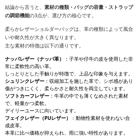
結論から言うと、
素材の種類・バッグの容量・ストラップ
の調節機能
の3点が、選び方の核心です。
柔らかレザーショルダーバッグは、革の種類によって風合
いや耐久性が大きく異なります。
主な素材の特徴は以下の通りです。
ナッパレザー（ナッパ革）
：子羊や仔牛の皮を使用した非
常に柔軟性の高い革。
しっとりとした手触りが特徴で、上品な印象を与えます。
シュリンクレザー
：収縮加工を施した革で、シボ感があり
傷がつきにくく、柔らかさと耐久性を両立しています。
ソフトカーフレザー
：牛革の中でも薄くなめされた素材
で、軽量かつ柔軟。
デイリーユースに向いています。
フェイクレザー（PUレザー）
：動物性素材を使わない合
成皮革。
本革に比べ価格が抑えられ、雨に強い特性があります。