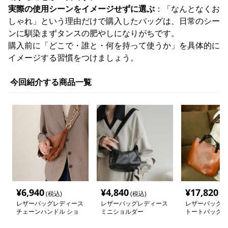
実際の使用シーンをイメージせずに選ぶ
：「なんとなくお
しゃれ」という理由だけで購入したバッグは、日常のシー
ンに馴染まずタンスの肥やしになりがちです。
購入前に「どこで・誰と・何を持って使うか」を具体的に
イメージする習慣をつけましょう。
今回紹介する商品一覧
¥
6,940
¥
4,840
¥
17,820
(税込)
(税込)
(税
レザーバッグレディース
レザーバッグレディース
レザーバッグレ
チェーンハンドル ショ
ミニショルダー
トートバッグ
ルダーポーチ