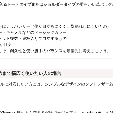
が入るトートタイプまたはショルダータイプ
の柔らかい革バッグ
たはナッパレザー（傷が目立ちにくく、型崩れしにくいもの）
ー・キャメルなどのベーシックカラー
ケット複数・底板入りで自立するもの
応が目安
こそ、
耐久性と使い勝手のバランス
を最優先に考えましょう。
めまで幅広く使いたい人の場合
イルに対応したい方には、
シンプルなデザインのソフトレザー2w
。
2way
：持ち方を変えるだけでカジュアルにもきれいめにも