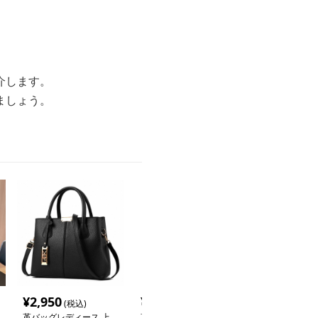
。
介します。
ましょう。
¥
2,950
¥
3,510
¥
3,010
(税込)
(税込)
(税込
革バッグレディース 上
革バッグレディース 葉
革バッグレディ