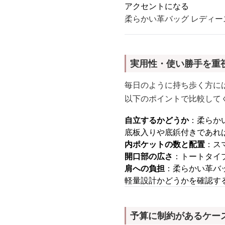
アクセントになる
柔らかい革バッグ レディ
実用性・使い勝手を重
毎日のように持ち歩く方に
以下のポイントで比較して
自立するかどうか
：柔らか
底板入りや底鋲付きであれ
内ポケットの数と配置
：ス
開口部の広さ
：トートタイ
肩への負担
：柔らかい革バ
軽量設計かどうかを確認す
予算に制約があるケー