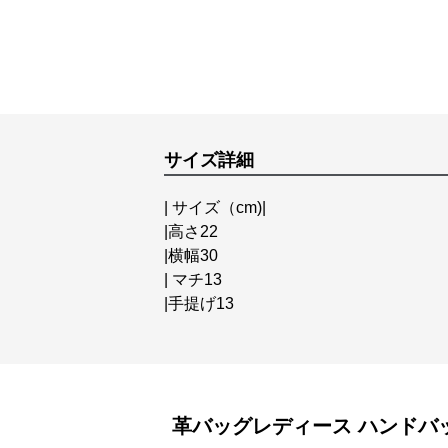
サイズ詳細
| サイズ（cm)|
|高さ22
|横幅30
| マチ13
|手提げ13
革バッグレディース
ハンドバ