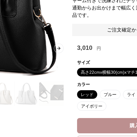
ャーム付きで洗練されたデザ
通勤からお出かけまで幅広く
品です。
ご注文確定か
3,010
円
Next slide
サイズ
高さ22cmx横幅30(cm)xマチ1
カラー
レッド
ブルー
ライ
アイボリー
購