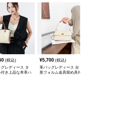
60
¥
5,700
¥
3,090
(税込)
(税込)
(税込)
ッグレディース タ
革バッグレディース 台
革バッグレディース 上
ル付き上品な本革ハ
形フォルム金具留め具付
品な金具付きターンロッ
バッグ
き上品ハンドバッグ
ク式二層革ハンドバッグ