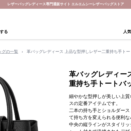
レザーバッグレディース専門通販サイト エルエムシーレザーバッグストア
する
人
ッグの一覧
›
革バッグレディース 上品な型押しレザー二重持ち手トー
革バッグレディー
重持ち手トートバ
細やかな型押しが美しい上質
スの定番アイテムです。
二本の持ち手とショルダース
て持ち方を変えられる便利な
中央の縦ラインがスタイリッ