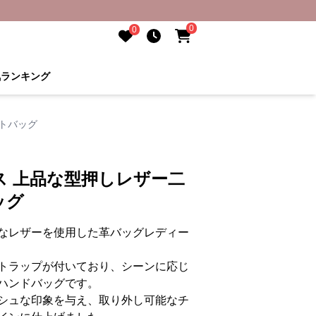
0
0
気ランキング
トバッグ
ス 上品な型押しレザー二
ッグ
なレザーを使用した革バッグレディー
トラップが付いており、シーンに応じ
ハンドバッグです。
シュな印象を与え、取り外し可能なチ