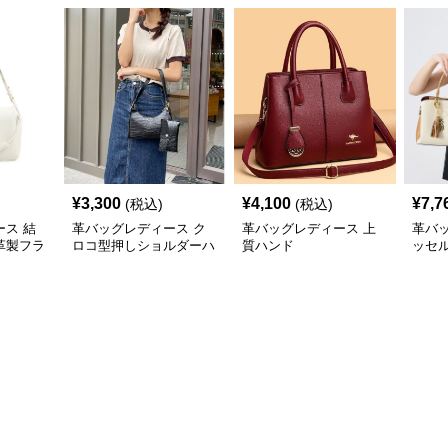
¥
3,300
¥
4,100
¥
7,7
(税込)
(税込)
ス 結
革バッグレディース ク
革バッグレディース 上
革バ
革製フラ
ロコ型押しショルダーハ
質ハンド
ッセ
バッグ
ンド2点セット
ンド