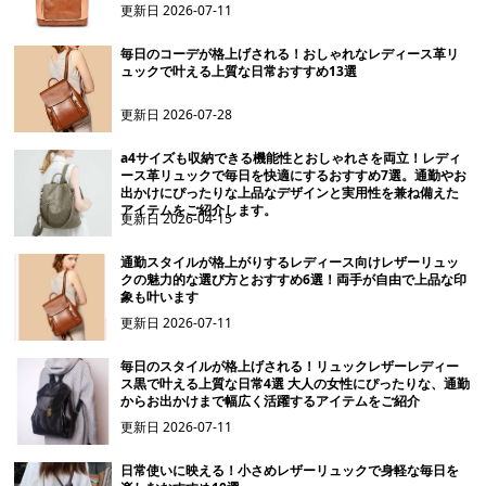
更新日
2026-07-11
毎日のコーデが格上げされる！おしゃれなレディース革リ
ュックで叶える上質な日常おすすめ13選
更新日
2026-07-28
a4サイズも収納できる機能性とおしゃれさを両立！レディ
ース革リュックで毎日を快適にするおすすめ7選。通勤やお
出かけにぴったりな上品なデザインと実用性を兼ね備えた
アイテムをご紹介します。
更新日
2026-04-15
通勤スタイルが格上がりするレディース向けレザーリュッ
クの魅力的な選び方とおすすめ6選！両手が自由で上品な印
象も叶います
更新日
2026-07-11
毎日のスタイルが格上げされる！リュックレザーレディー
ス黒で叶える上質な日常4選 大人の女性にぴったりな、通勤
からお出かけまで幅広く活躍するアイテムをご紹介
更新日
2026-07-11
日常使いに映える！小さめレザーリュックで身軽な毎日を