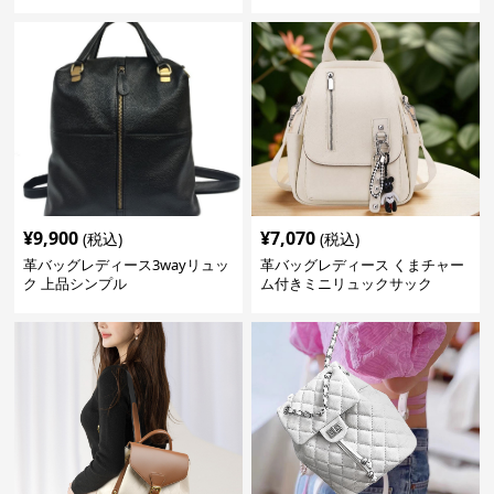
き
いかばん
¥
9,900
¥
7,070
(税込)
(税込)
革バッグレディース3wayリュッ
革バッグレディース くまチャー
ク 上品シンプル
ム付きミニリュックサック