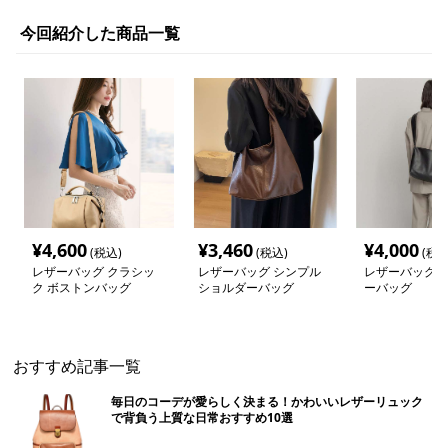
今回紹介した商品一覧
¥
4,600
¥
3,460
¥
4,000
(税込)
(税込)
(税込
レザーバッグ クラシッ
レザーバッグ シンプル
レザーバッグ 
ク ボストンバッグ
ショルダーバッグ
ーバッグ
おすすめ記事一覧
毎日のコーデが愛らしく決まる！かわいいレザーリュック
で背負う上質な日常おすすめ10選