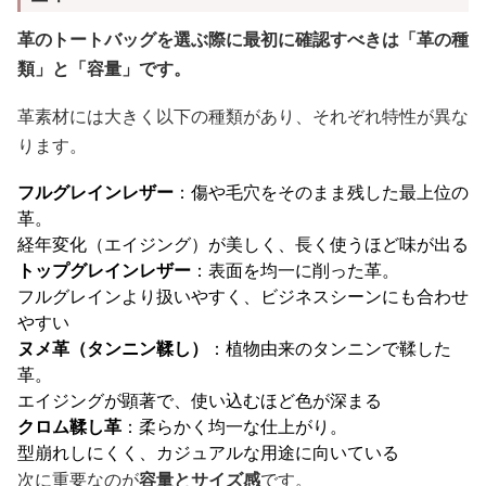
革のトートバッグを選ぶ際に最初に確認すべきは「革の種
類」と「容量」です。
革素材には大きく以下の種類があり、それぞれ特性が異な
ります。
フルグレインレザー
：傷や毛穴をそのまま残した最上位の
革。
経年変化（エイジング）が美しく、長く使うほど味が出る
トップグレインレザー
：表面を均一に削った革。
フルグレインより扱いやすく、ビジネスシーンにも合わせ
やすい
ヌメ革（タンニン鞣し）
：植物由来のタンニンで鞣した
革。
エイジングが顕著で、使い込むほど色が深まる
クロム鞣し革
：柔らかく均一な仕上がり。
型崩れしにくく、カジュアルな用途に向いている
次に重要なのが
容量とサイズ感
です。