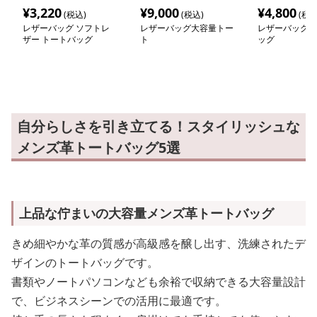
¥
3,220
¥
9,000
¥
4,800
(税込)
(税込)
(税込
レザーバッグ ソフトレ
レザーバッグ大容量トー
レザーバッグ 
ザー トートバッグ
ト
ッグ
自分らしさを引き立てる！スタイリッシュな
メンズ革トートバッグ5選
上品な佇まいの大容量メンズ革トートバッグ
きめ細やかな革の質感が高級感を醸し出す、洗練されたデ
ザインのトートバッグです。
書類やノートパソコンなども余裕で収納できる大容量設計
で、ビジネスシーンでの活用に最適です。