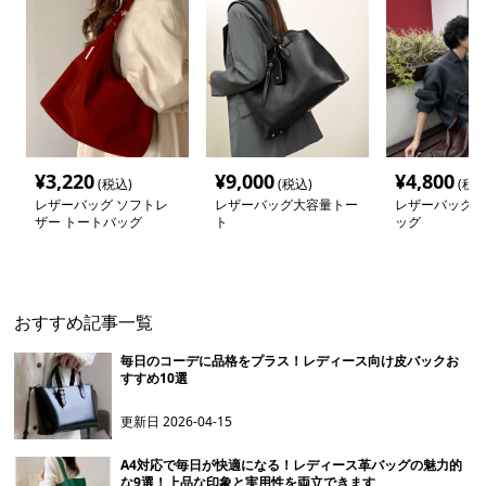
¥
3,220
¥
9,000
¥
4,800
(税込)
(税込)
(税込
レザーバッグ ソフトレ
レザーバッグ大容量トー
レザーバッグ 
ザー トートバッグ
ト
ッグ
おすすめ記事一覧
毎日のコーデに品格をプラス！レディース向け皮バックお
すすめ10選
更新日
2026-04-15
A4対応で毎日が快適になる！レディース革バッグの魅力的
な9選！上品な印象と実用性を両立できます