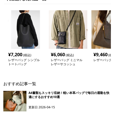
¥
7,200
¥
6,060
¥
9,460
(税込)
(税込)
(税込
レザーバッグ シンプル
レザーバッグ ミニマル
レザーバッグレ
トートバッグ
レザーサコッシュ
おすすめ記事一覧
A4書類もスッキリ収納！軽い本革バッグで毎日の通勤を快
適にするおすすめ10選
更新日
2026-04-15