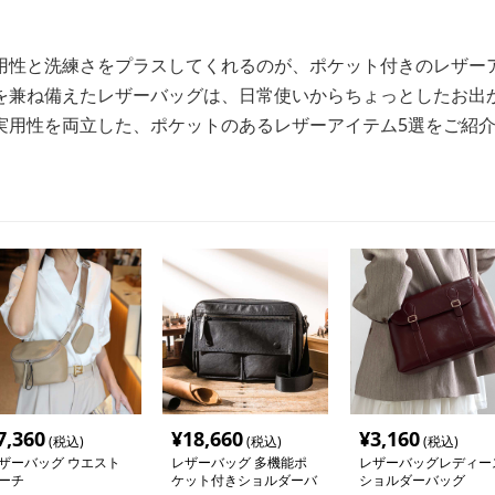
用性と洗練さをプラスしてくれるのが、ポケット付きのレザー
を兼ね備えたレザーバッグは、日常使いからちょっとしたお出
実用性を両立した、ポケットのあるレザーアイテム5選をご紹
7,360
¥
18,660
¥
3,160
(税込)
(税込)
(税込)
ザーバッグ ウエスト
レザーバッグ 多機能ポ
レザーバッグレディー
ーチ
ケット付きショルダーバ
ショルダーバッグ