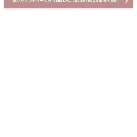
革バッグレディース専門通販LMC LeatherBag Storeへ進む