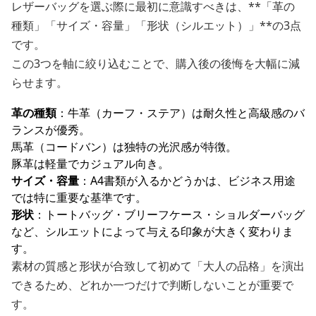
レザーバッグを選ぶ際に最初に意識すべきは、**「革の
種類」「サイズ・容量」「形状（シルエット）」**の3点
です。
この3つを軸に絞り込むことで、購入後の後悔を大幅に減
らせます。
革の種類
：牛革（カーフ・ステア）は耐久性と高級感のバ
ランスが優秀。
馬革（コードバン）は独特の光沢感が特徴。
豚革は軽量でカジュアル向き。
サイズ・容量
：A4書類が入るかどうかは、ビジネス用途
では特に重要な基準です。
形状
：トートバッグ・ブリーフケース・ショルダーバッグ
など、シルエットによって与える印象が大きく変わりま
す。
素材の質感と形状が合致して初めて「大人の品格」を演出
できるため、どれか一つだけで判断しないことが重要で
す。