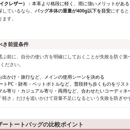
ェイクレザー）
：本革より格段に軽く、雨に強いメリットがある
探しているなら、
バッグ本体の重量が400g以下を目安
にすると
ります。
べき前提条件
選ぶ前に、自分の使い方を明確にしておくことが失敗を防ぐ第
てください。
お出かけ・旅行など、メインの使用シーンを決める
ノートPC・財布・ペットボトルなど、普段持ち歩くものをリス
マル寄り・カジュアル寄り・両用など、合わせたいコーディネ
「軽さ」だけを追いかけて容量不足になるという失敗を防ぎや
ザートートバッグの比較ポイント