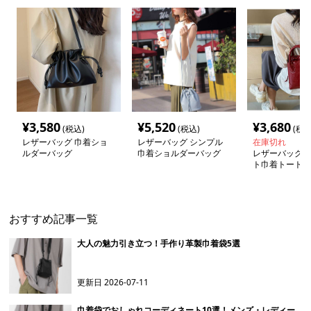
¥
3,580
¥
5,520
¥
3,680
(税込)
(税込)
(税込
レザーバッグ 巾着ショ
レザーバッグ シンプル
在庫切れ
ルダーバッグ
巾着ショルダーバッグ
レザーバッグ 
ト巾着トートバ
おすすめ記事一覧
大人の魅力引き立つ！手作り革製巾着袋5選
更新日
2026-07-11
巾着袋でおしゃれコーディネート10選！メンズ・レディー