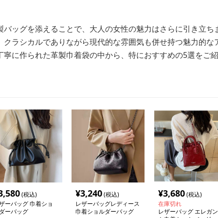
製バッグを添えることで、大人の女性の魅力はさらに引き立ち
、クラシカルでありながら現代的な雰囲気も併せ持つ魅力的な
丁寧に作られた革製巾着袋の中から、特におすすめの5選をご
3,580
¥
3,240
¥
3,680
(税込)
(税込)
(税込)
ザーバッグ 巾着ショ
レザーバッグレディース
在庫切れ
ダーバッグ
巾着ショルダーバッグ
レザーバッグ エレガン