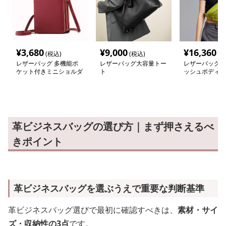
¥
3,680
¥
9,000
¥
16,360
(税込)
(税込)
(税
レザーバッグ 多機能ポ
レザーバッグ大容量トー
レザーバッグ 
ケット付きミニショルダ
ト
ッシュボディバ
ーバッグ
革ビジネスバッグの選び方｜まず押さえるべ
きポイント
革ビジネスバッグを選ぶうえで重要な判断基準
革ビジネスバッグ選びで最初に確認すべきは、
素材・サイ
ズ・収納性の3点
です。