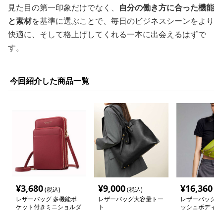
見た目の第一印象だけでなく、
自分の働き方に合った機能
と素材
を基準に選ぶことで、毎日のビジネスシーンをより
快適に、そして格上げしてくれる一本に出会えるはずで
す。
今回紹介した商品一覧
¥
3,680
¥
9,000
¥
16,360
(税込)
(税込)
(税
レザーバッグ 多機能ポ
レザーバッグ大容量トー
レザーバッグ 
ケット付きミニショルダ
ト
ッシュボディバ
ーバッグ