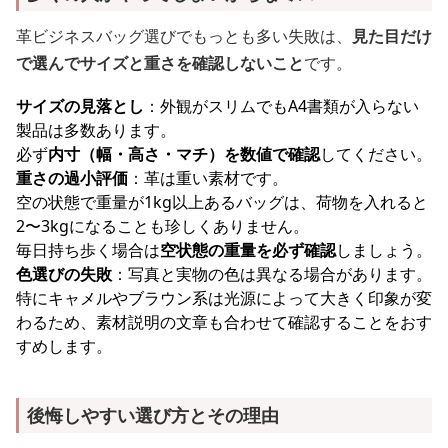
革ビジネスバッグ選びでもっとも多い失敗は、
見た目だけ
で選んでサイズと重さを確認しないこと
です。
サイズの見落とし
：外観がスリムでもA4書類が入らない
製品は多数あります。
必ず
内寸（幅・高さ・マチ）を数値で確認
してください。
重さの過小評価
：革は重い素材です。
空の状態で重量が1kg以上あるバッグは、荷物を入れると
2〜3kgになることも珍しくありません。
毎日持ち歩く場合は
空状態の重量を必ず確認
しましょう。
色選びの失敗
：写真と実物の色は異なる場合があります。
特にキャメルやブラウン系は光源によって大きく印象が変
わるため、素材説明の文章も合わせて確認することをおす
すめします。
後悔しやすい選び方とその理由