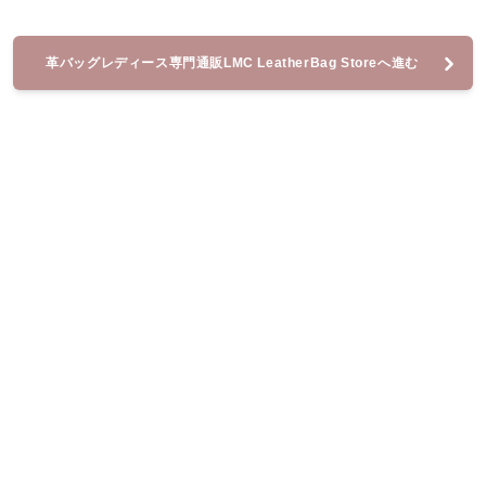
革バッグレディース専門通販LMC LeatherBag Storeへ進む