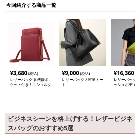
今回紹介する商品一覧
¥
3,680
¥
9,000
¥
16,360
(税込)
(税込)
(税
レザーバッグ 多機能ポ
レザーバッグ大容量トー
レザーバッグ 
ケット付きミニショルダ
ト
ッシュボディバ
ーバッグ
ビジネスシーンを格上げする！レザービジネ
スバッグのおすすめ5選