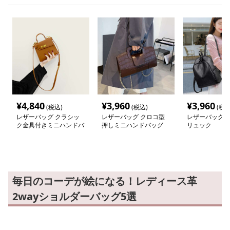
¥
4,840
¥
3,960
¥
3,960
(税込)
(税込)
(税込
レザーバッグ クラシッ
レザーバッグ クロコ型
レザーバッグ 
ク金具付きミニハンドバ
押しミニハンドバッグ
リュック
ッグ
毎日のコーデが絵になる！レディース革
2wayショルダーバッグ5選