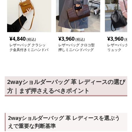
¥
4,840
¥
3,960
¥
3,960
(税込)
(税込)
(税込
レザーバッグ クラシッ
レザーバッグ クロコ型
レザーバッグ 
ク金具付きミニハンドバ
押しミニハンドバッグ
リュック
ッグ
2wayショルダーバッグ 革 レディースの選び
方｜まず押さえるべきポイント
2wayショルダーバッグ 革 レディースを選ぶう
えで重要な判断基準