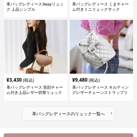
革バッグレディース3wayリュッ
革バッグレディース くまチャー
ク 上品シンプル
ム付きミニリュックサック
¥
3,430
¥
9,480
(税込)
(税込)
革バッグレディース 笑顔チャー
革バッグレディース キルティン
ム付き上品レザー切替リュック
グレザーチェーンストラップリ
ュック
›
革バッグレディース
の
リュック
一覧へ