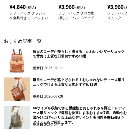
¥
4,840
¥
3,960
¥
3,960
(税込)
(税込)
(税込
レザーバッグ クラシッ
レザーバッグ クロコ型
レザーバッグ 
ク金具付きミニハンドバ
押しミニハンドバッグ
リュック
ッグ
おすすめ記事一覧
毎日のコーデが愛らしく決まる！かわいいレザーリュック
で背負う上質な日常おすすめ10選
更新日
2026-07-11
毎日のコーデが格上げされる！おしゃれなレディース革リ
ュックで叶える上質な日常おすすめ13選
更新日
2026-07-28
a4サイズも収納できる機能性とおしゃれさを両立！レディ
ース革リュックで毎日を快適にするおすすめ7選。通勤やお
出かけにぴったりな上品なデザインと実用性を兼ね備えた
アイテムをご紹介します。
更新日
2026-04-15