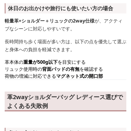
休日のお出かけや旅行にも使いたい方の場合
軽量革×ショルダー＋リュックの2way仕様
が、アクティ
ブなシーンに対応しやすいです。
長時間持ち歩く場面が多い方は、以下の点を優先して選ぶ
と身体への負担を軽減できます。
革本体の
重量が500g以下
を目安にする
リュック使用時の
背面パッドの有無
を確認する
荷物の増減に対応できる
マグネット式の開口部
革2wayショルダーバッグ レディース選びで
よくある失敗例