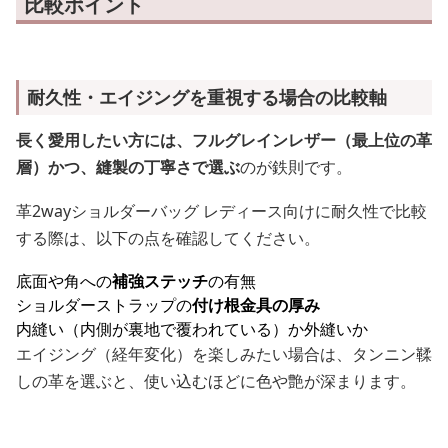
比較ポイント
耐久性・エイジングを重視する場合の比較軸
長く愛用したい方には、フルグレインレザー（最上位の革
層）かつ、縫製の丁寧さで選ぶ
のが鉄則です。
革2wayショルダーバッグ レディース向けに耐久性で比較
する際は、以下の点を確認してください。
底面や角への
補強ステッチ
の有無
ショルダーストラップの
付け根金具の厚み
内縫い（内側が裏地で覆われている）か外縫いか
エイジング（経年変化）を楽しみたい場合は、タンニン鞣
しの革を選ぶと、使い込むほどに色や艶が深まります。