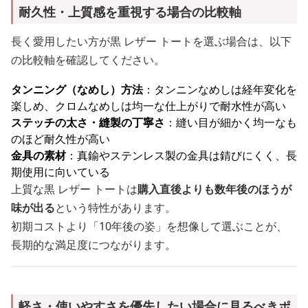
耐久性・上質感を重視する場合の比較軸
長く愛用したい方が黒 レザー トートを選ぶ場合は、以下
の比較軸を確認してください。
タンニング（なめし）方法
：タンニンなめしは経年変化を
楽しめ、クロムなめしは均一な仕上がりで耐水性が高い
ステッチの太さ・縫製の丁寧さ
：縫い目が細かく均一なも
のほど耐久性が高い
金具の素材
：真鍮やステンレス製の金具は錆びにくく、長
期使用に向いている
上質な黒 レザー トートは
購入直後よりも数年後のほうが
味が出る
という特性があります。
初期コストより「10年後の姿」を想像して選ぶことが、
長期的な満足度につながります。
軽さ・使いやすさを優先したい場合に見るべきポ