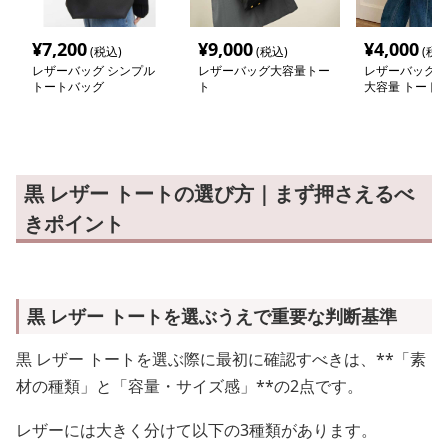
¥
7,200
¥
9,000
¥
4,000
(税込)
(税込)
(税込
レザーバッグ シンプル
レザーバッグ大容量トー
レザーバッグ 
トートバッグ
ト
大容量 トート
黒 レザー トートの選び方｜まず押さえるべ
きポイント
黒 レザー トートを選ぶうえで重要な判断基準
黒 レザー トートを選ぶ際に最初に確認すべきは、**「素
材の種類」と「容量・サイズ感」**の2点です。
レザーには大きく分けて以下の3種類があります。