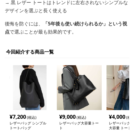
→ 黒 レザー トートはトレンドに左右されないシンプルな
デザインを選ぶと長く使える
後悔を防ぐには、
「5年後も使い続けられるか」という視
点
で選ぶことが最も効果的です。
今回紹介する商品一覧
¥
7,200
¥
9,000
¥
4,000
(税込)
(税込)
(税込
レザーバッグ シンプル
レザーバッグ大容量トー
レザーバッグ 
トートバッグ
ト
大容量 トート