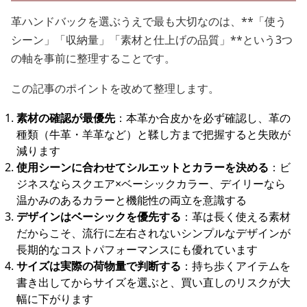
革ハンドバックを選ぶうえで最も大切なのは、**「使う
シーン」「収納量」「素材と仕上げの品質」**という3つ
の軸を事前に整理することです。
この記事のポイントを改めて整理します。
素材の確認が最優先
：本革か合皮かを必ず確認し、革の
種類（牛革・羊革など）と鞣し方まで把握すると失敗が
減ります
使用シーンに合わせてシルエットとカラーを決める
：ビ
ジネスならスクエア×ベーシックカラー、デイリーなら
温かみのあるカラーと機能性の両立を意識する
デザインはベーシックを優先する
：革は長く使える素材
だからこそ、流行に左右されないシンプルなデザインが
長期的なコストパフォーマンスにも優れています
サイズは実際の荷物量で判断する
：持ち歩くアイテムを
書き出してからサイズを選ぶと、買い直しのリスクが大
幅に下がります