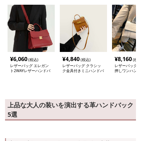
¥
6,060
¥
4,840
¥
8,160
(税込)
(税込)
(税込
レザーバッグ エレガン
レザーバッグ クラシッ
レザーバッグ 
ト2WAYレザーハンドバ
ク金具付きミニハンドバ
押しワンハンド
ッグ
ッグ
上品な大人の装いを演出する革ハンドバック
5選