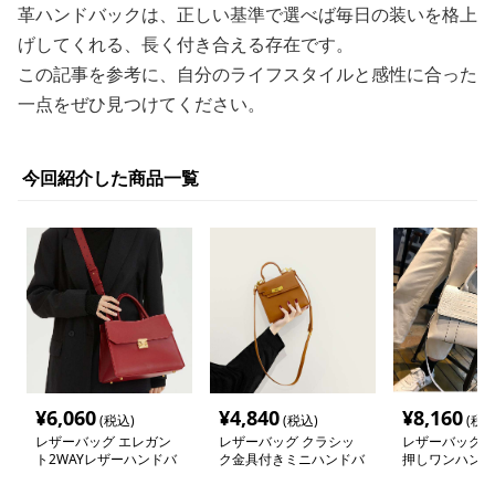
革ハンドバックは、正しい基準で選べば毎日の装いを格上
げしてくれる、長く付き合える存在です。
この記事を参考に、自分のライフスタイルと感性に合った
一点をぜひ見つけてください。
今回紹介した商品一覧
¥
6,060
¥
4,840
¥
8,160
(税込)
(税込)
(税込
レザーバッグ エレガン
レザーバッグ クラシッ
レザーバッグ 
ト2WAYレザーハンドバ
ク金具付きミニハンドバ
押しワンハンド
ッグ
ッグ