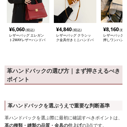
¥
6,060
¥
4,840
¥
8,160
(税込)
(税込)
(税込
レザーバッグ エレガン
レザーバッグ クラシッ
レザーバッグ 
ト2WAYレザーハンドバ
ク金具付きミニハンドバ
押しワンハンド
ッグ
ッグ
革ハンドバックの選び方｜まず押さえるべき
ポイント
革ハンドバックを選ぶうえで重要な判断基準
革ハンドバックを選ぶ際に最初に確認すべきポイントは、
革の種類・縫製の品質・金具の仕上げ
の3点です。