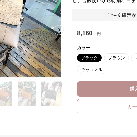
し、普段使いから特別な日ま
ご注文確定か
8,160
Next slide
円
カラー
ブラック
ブラウン
キャラメル
購
カー