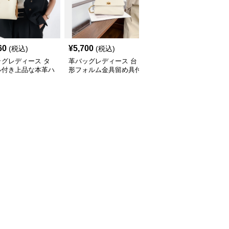
60
¥
5,700
¥
3,090
(税込)
(税込)
(税込)
ッグレディース タ
革バッグレディース 台
革バッグレディース 上
ル付き上品な本革ハ
形フォルム金具留め具付
品な金具付きターンロッ
バッグ
き上品ハンドバッグ
ク式二層革ハンドバッグ