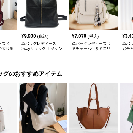
¥
9,900
¥
7,070
¥
3,4
(税込)
(税込)
ス シ
革バッグレディース
革バッグレディース く
革バ
の大容量
3wayリュック 上品シン
まチャーム付きミニリュ
顔チ
いかばん
プル
ックサック
ー切
ッグ
のおすすめアイテム