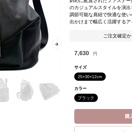
斜めに配置されたファスナー
のカジュアルスタイルを演出
調節可能な肩紐で快適な使い
出かけまで幅広く活躍するア
ご注文確定か
Next slide
7,630
円
サイズ
25×30×12cm
カラー
ブラック
購