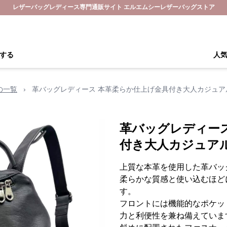
レザーバッグレディース専門通販サイト エルエムシーレザーバッグストア
する
人
の一覧
›
革バッグレディース 本革柔らか仕上げ金具付き大人カジュア
革バッグレディー
付き大人カジュア
上質な本革を使用した革バッ
柔らかな質感と使い込むほど
す。
フロントには機能的なポケッ
力と利便性を兼ね備えていま