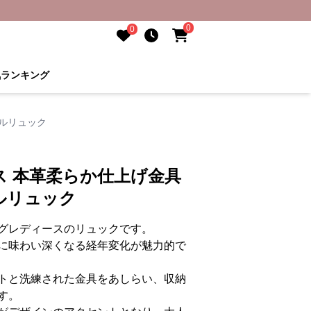
0
0
気ランキング
ルリュック
ス 本革柔らか仕上げ金具
ルリュック
グレディースのリュックです。
に味わい深くなる経年変化が魅力的で
トと洗練された金具をあしらい、収納
す。