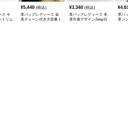
¥
5,440
¥
3,340
¥
4,6
(税込)
(税込)
ス キ
革バッグレディース 金
革バッグレディース 本
革バ
ートリム
具チェーン付き大容量ト
革巾着デザイン2way仕
革シ
トバッグ
ート
様トートバッグ
型大