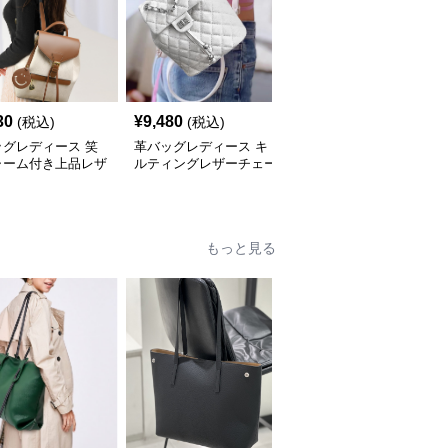
30
¥
9,480
¥
7,630
(税込)
(税込)
(税込)
ッグレディース 笑
革バッグレディース キ
革バッグレディース 本
ャーム付き上品レザ
ルティングレザーチェー
革柔らか仕上げ金具付き
替リュック
ンストラップリュック
大人カジュアルリュック
もっと見る