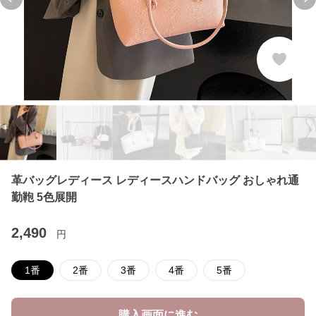
Previous slide
Ne
革バッグレディース レディースハンドバッグ おしゃれ通
勤鞄 5色展開
2,490
円
1番
2番
3番
4番
5番
購入画面に進む