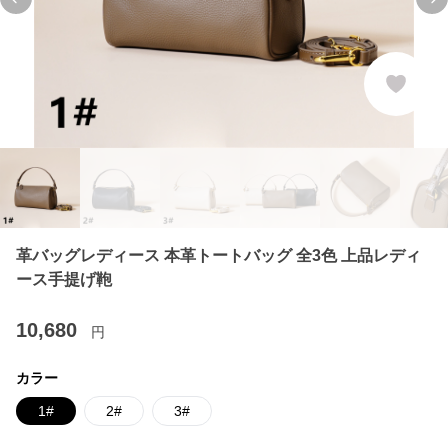
Previous slide
Ne
革バッグレディース 本革トートバッグ 全3色 上品レディ
ース手提げ鞄
10,680
円
カラー
1#
2#
3#