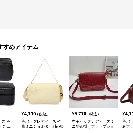
すすめアイテム
¥
4,100
¥
5,770
¥
4,1
(税込)
(税込)
ス 革
革バッグレディース 軽
本革バッグレディースミ
革バ
グ 二
量ミニショルダー斜め掛
ニ斜め掛けフラップショ
みフ
ポーチ
け2wayバッグ
ルダー