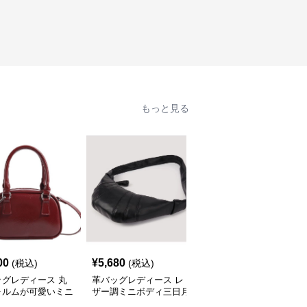
もっと見る
00
¥
5,680
¥
2,200
(税込)
(税込)
(税込)
ッグレディース 丸
革バッグレディース レ
型押しレザー二重持ち手
ォルムが可愛いミニ
ザー調ミニボディ三日月
ミニトートバッグ
型ショルダー