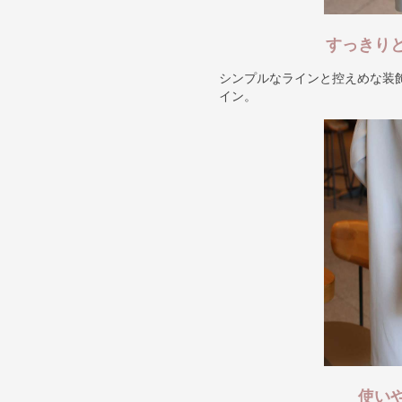
すっきり
シンプルなラインと控えめな装
イン。
使い