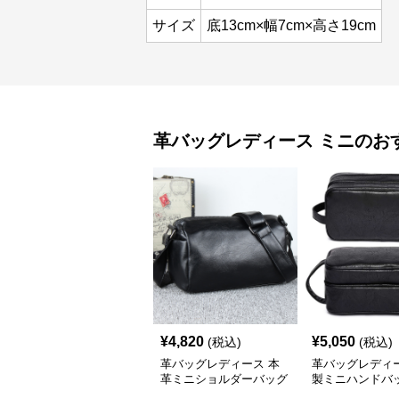
サイズ
底13cm×幅7cm×高さ19cm
革バッグレディース
ミニ
のお
¥
4,820
¥
5,050
(税込)
(税込)
革バッグレディース 本
革バッグレディー
革ミニショルダーバッグ
製ミニハンドバッ
斜めがけ上品小型
層式ファスナー