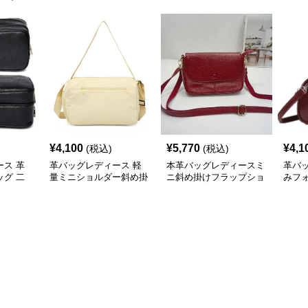
¥
4,100
¥
5,770
¥
4,1
(税込)
(税込)
ス 革
革バッグレディース 軽
本革バッグレディースミ
革バ
グ 二
量ミニショルダー斜め掛
ニ斜め掛けフラップショ
みフ
ポーチ
け2wayバッグ
ルダー