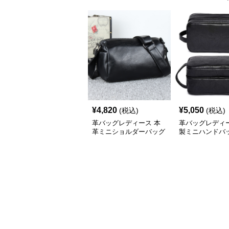
¥
4,820
¥
5,050
(税込)
(税込)
革バッグレディース 本
革バッグレディー
革ミニショルダーバッグ
製ミニハンドバッ
斜めがけ上品小型
層式ファスナー