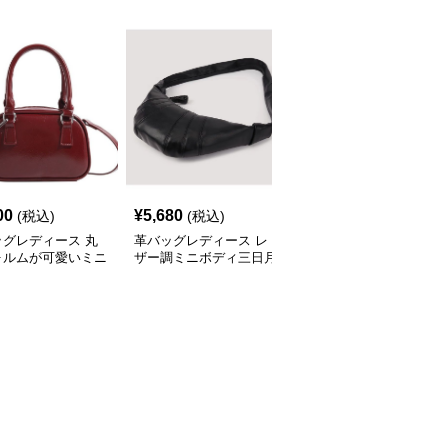
00
¥
5,680
¥
2,200
(税込)
(税込)
(税込)
ッグレディース 丸
革バッグレディース レ
型押しレザー二重持ち手
ォルムが可愛いミニ
ザー調ミニボディ三日月
ミニトートバッグ
型ショルダー