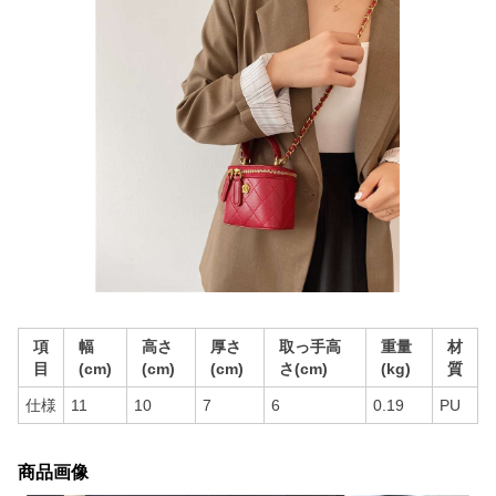
項
幅
高さ
厚さ
取っ手高
重量
材
目
(cm)
(cm)
(cm)
さ(cm)
(kg)
質
仕様
11
10
7
6
0.19
PU
商品画像