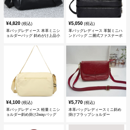
¥
4,820
¥
5,050
(税込)
(税込)
革バッグレディース 本革ミニシ
革バッグレディース 革製ミニハ
ョルダーバッグ 斜めがけ上品小
ンドバッグ 二層式ファスナーポ
型
ーチ
¥
4,100
¥
5,770
(税込)
(税込)
革バッグレディース 軽量ミニシ
本革バッグレディースミニ斜め
ョルダー斜め掛け2wayバッグ
掛けフラップショルダー