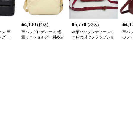
¥
4,100
¥
5,770
¥
4,1
(税込)
(税込)
ス 革
革バッグレディース 軽
本革バッグレディースミ
革バ
グ 二
量ミニショルダー斜め掛
ニ斜め掛けフラップショ
みフ
ポーチ
け2wayバッグ
ルダー