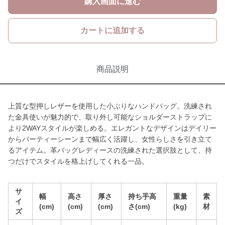
購入画面に進む
カートに追加する
商品説明
上質な型押しレザーを使用した小ぶりなハンドバッグ。洗練され
た金具使いが魅力的で、取り外し可能なショルダーストラップに
より2WAYスタイルが楽しめる。エレガントなデザインはデイリー
からパーティーシーンまで幅広く活躍し、女性らしさを引き立て
るアイテム。革バッグレディースの洗練された選択肢として、持
つだけでスタイルを格上げしてくれる一品。
サ
幅
高さ
厚さ
持ち手高
重量
素
イ
(cm)
(cm)
(cm)
さ(cm)
(kg)
材
ズ