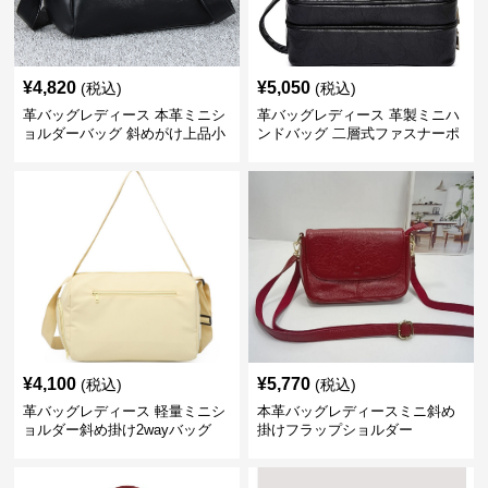
¥
4,820
¥
5,050
(税込)
(税込)
革バッグレディース 本革ミニシ
革バッグレディース 革製ミニハ
ョルダーバッグ 斜めがけ上品小
ンドバッグ 二層式ファスナーポ
型
ーチ
¥
4,100
¥
5,770
(税込)
(税込)
革バッグレディース 軽量ミニシ
本革バッグレディースミニ斜め
ョルダー斜め掛け2wayバッグ
掛けフラップショルダー