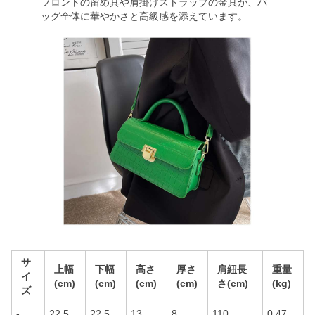
フロントの留め具や肩掛けストラップの金具が、バ
ッグ全体に華やかさと高級感を添えています。
サ
上幅
下幅
高さ
厚さ
肩紐長
重量
イ
(cm)
(cm)
(cm)
(cm)
さ(cm)
(kg)
ズ
-
22.5
22.5
13
8
110
0.47