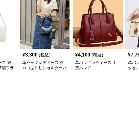
¥
3,300
¥
4,100
¥
7,7
(税込)
(税込)
ス 結
革バッグレディース ク
革バッグレディース 上
革バ
革製フラ
ロコ型押しショルダーハ
質ハンド
ッセ
バッグ
ンド2点セット
ンド