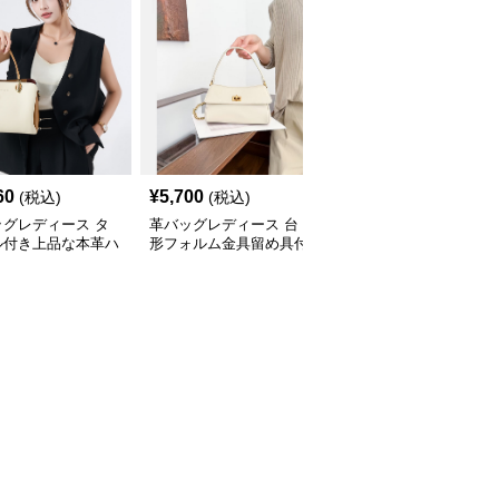
60
¥
5,700
¥
3,090
(税込)
(税込)
(税込)
ッグレディース タ
革バッグレディース 台
革バッグレディース 上
ル付き上品な本革ハ
形フォルム金具留め具付
品な金具付きターンロッ
バッグ
き上品ハンドバッグ
ク式二層革ハンドバッグ