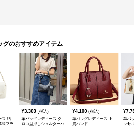
ッグ
のおすすめアイテム
¥
3,300
¥
4,100
¥
7,7
(税込)
(税込)
ス 結
革バッグレディース ク
革バッグレディース 上
革バ
革製フラ
ロコ型押しショルダーハ
質ハンド
ッセ
バッグ
ンド2点セット
ンド