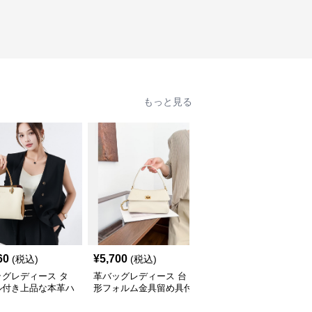
もっと見る
60
¥
5,700
¥
3,090
(税込)
(税込)
(税込)
ッグレディース タ
革バッグレディース 台
革バッグレディース 上
ル付き上品な本革ハ
形フォルム金具留め具付
品な金具付きターンロッ
バッグ
き上品ハンドバッグ
ク式二層革ハンドバッグ