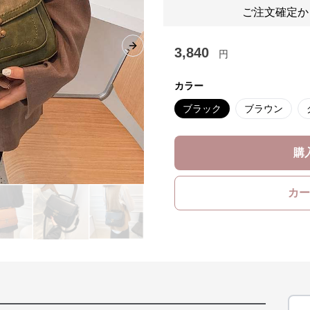
ご注文確定か
3,840
Next slide
円
カラー
ブラック
ブラウン
購
カー