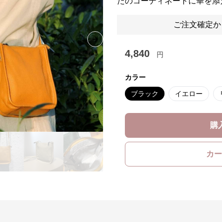
たのコーディネートに華を添
ご注文確定か
Next slide
4,840
円
カラー
ブラック
イエロー
購
カー