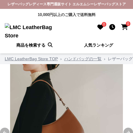
レザーバッグレディース専門通販サイト エルエムシーレザーバッグストア
10,000円以上のご購入で送料無料
0
0
商品を検索する
人気ランキング
LMC LeatherBag Store TOP
›
ハンドバッグの一覧
›
レザーバッグ