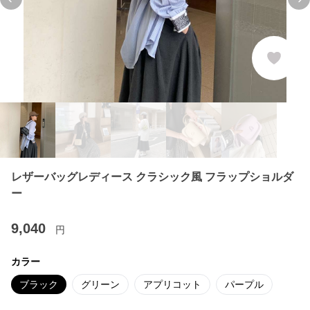
Previous slide
Ne
レザーバッグレディース クラシック風 フラップショルダ
ー
9,040
円
カラー
ブラック
グリーン
アプリコット
パープル