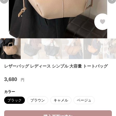
Previous slide
Ne
レザーバッグ レディース シンプル 大容量 トートバッグ
3,680
円
カラー
ブラック
ブラウン
キャメル
ベージュ