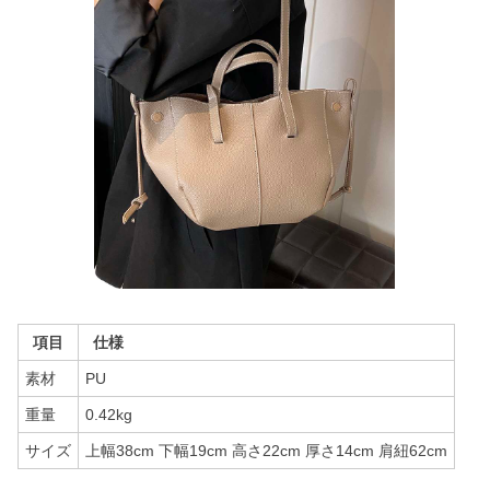
項目
仕様
素材
PU
重量
0.42kg
サイズ
上幅38cm 下幅19cm 高さ22cm 厚さ14cm 肩紐62cm