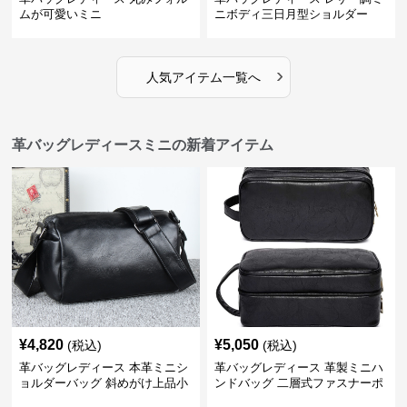
ムが可愛いミニ
ニボディ三日月型ショルダー
›
人気アイテム一覧へ
革バッグレディースミニの新着アイテム
¥
4,820
¥
5,050
(税込)
(税込)
革バッグレディース 本革ミニシ
革バッグレディース 革製ミニハ
ョルダーバッグ 斜めがけ上品小
ンドバッグ 二層式ファスナーポ
型
ーチ