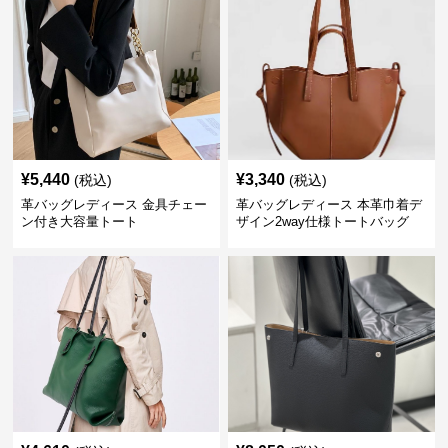
¥
5,440
¥
3,340
(税込)
(税込)
革バッグレディース 金具チェー
革バッグレディース 本革巾着デ
ン付き大容量トート
ザイン2way仕様トートバッグ