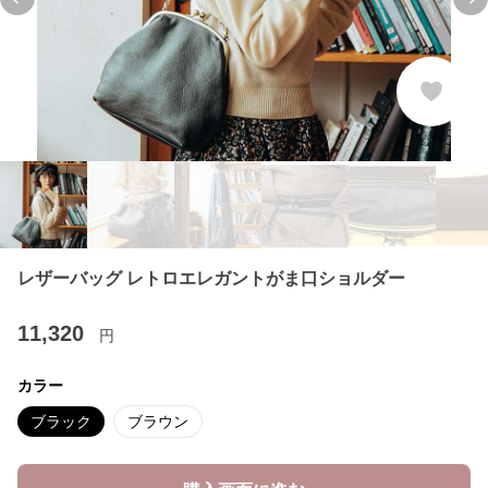
Previous slide
Ne
レザーバッグ レトロエレガントがま口ショルダー
11,320
円
カラー
ブラック
ブラウン