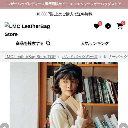
レザーバッグレディース専門通販サイト エルエムシーレザーバッグストア
10,000円以上のご購入で送料無料
0
0
商品を検索する
人気ランキング
LMC LeatherBag Store TOP
›
ハンドバッグの一覧
›
レザーバッグ