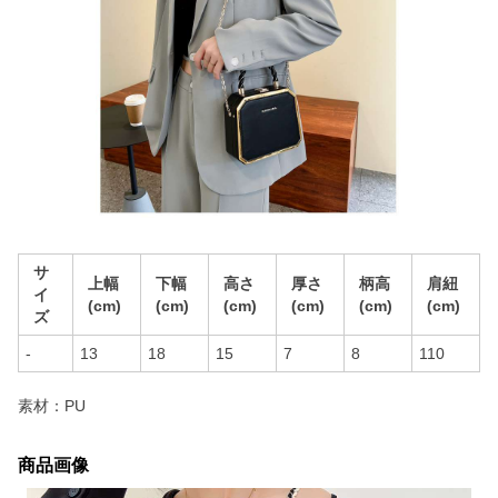
サ
上幅
下幅
高さ
厚さ
柄高
肩紐
イ
(cm)
(cm)
(cm)
(cm)
(cm)
(cm)
ズ
-
13
18
15
7
8
110
素材：PU
商品画像