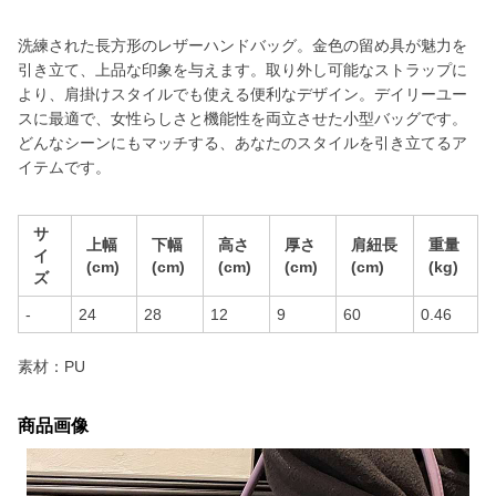
洗練された長方形のレザーハンドバッグ。金色の留め具が魅力を
引き立て、上品な印象を与えます。取り外し可能なストラップに
より、肩掛けスタイルでも使える便利なデザイン。デイリーユー
スに最適で、女性らしさと機能性を両立させた小型バッグです。
どんなシーンにもマッチする、あなたのスタイルを引き立てるア
イテムです。
サ
上幅
下幅
高さ
厚さ
肩紐長
重量
イ
(cm)
(cm)
(cm)
(cm)
(cm)
(kg)
ズ
-
24
28
12
9
60
0.46
素材：PU
商品画像