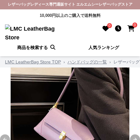
レザーバッグレディース専門通販サイト エルエムシーレザーバッグストア
10,000円以上のご購入で送料無料
0
0
商品を検索する
人気ランキング
LMC LeatherBag Store TOP
›
ハンドバッグの一覧
›
レザーバッグ