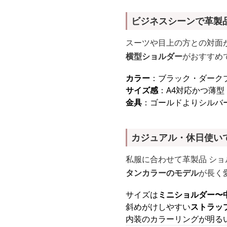
ビジネスシーンで革製品
スーツや目上の方との対面
横型ショルダー
がおすすめ
カラー
：ブラック・ダーク
サイズ感
：A4対応かつ薄
金具
：ゴールドよりシルバ
カジュアル・休日使い
私服に合わせて革製品 ショ
タンカラーのモデル
が長く
サイズは
ミニショルダー〜
斜めがけしやすい
ストラッ
内装のカラーリングが明る