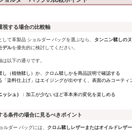
重視する場合の比較軸
して革製品 ショルダー バッグを選ぶなら、
タンニン鞣しのヌ
モデル
を優先的に検討してください。
軸は以下の通りです。
鞣し（植物鞣し）か、クロム鞣しかを商品説明で確認する
る「染料仕上げ」はエイジングが出やすく、表面のみコーティ
ニッシュ）
：加工が少ないほど革本来の変化を楽しめる
する条件の場合に見るべきポイント
ョルダー バッグには、
クロム鞣しレザーまたはオイルドレザー