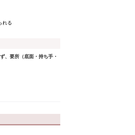
られる
ず、要所（底面・持ち手・
）