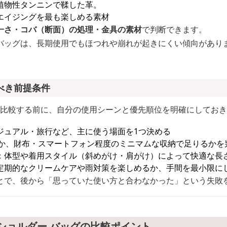
植物性タンニンで鞣した革。
エイジングを最も楽しめる素材
一さ・コバ（断面）の処理・金具の素材
で判断できます。
バッグは、長期使用でもほつれや崩れが起きにくい傾向があり
べき前提条件
グを比較する前に、自分の使用シーンと優先順位を明確にしてお
ジュアル・旅行など、主に使う場面を1つ決める
要か、財布・スマートフォン程度のミニマムな収納で足りるかを
：体型や着用スタイル（斜めがけ・肩がけ）によって快適な長
定期的なクリームケアや雨対策を楽しめるか、手間を最小限に
とで、後から「思っていた使い方と合わなかった」という失敗
ショルダー バッグの比較ポイント