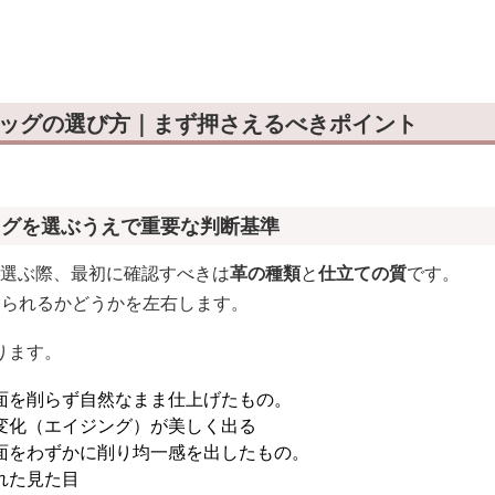
ルダーバッグ
バッグの選び方｜まず押さえるべきポイント
ッグを選ぶうえで重要な判断基準
を選ぶ際、最初に確認すべきは
革の種類
と
仕立ての質
です。
けられるかどうかを左右します。
ります。
面を削らず自然なまま仕上げたもの。
変化（エイジング）が美しく出る
面をわずかに削り均一感を出したもの。
れた見た目